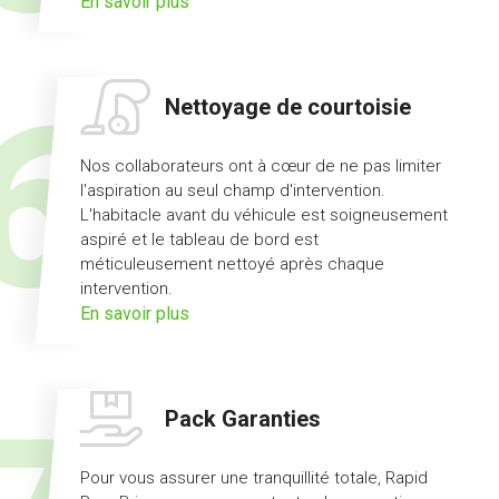
sur
En savoir plus
l'offre
prêt
de
Nettoyage de courtoisie
véhicule
Nos collaborateurs ont à cœur de ne pas limiter
l'aspiration au seul champ d'intervention.
L'habitacle avant du véhicule est soigneusement
aspiré et le tableau de bord est
méticuleusement nettoyé après chaque
intervention.
sur
En savoir plus
l'offre
nettoyage
de
Pack Garanties
courtoisie
Pour vous assurer une tranquillité totale, Rapid