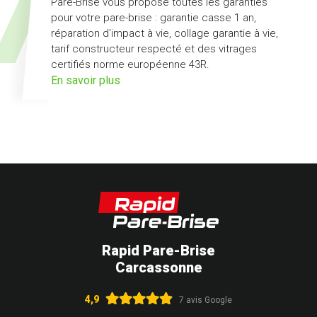
Pare-Brise vous propose toutes les garanties
pour votre pare-brise : garantie casse 1 an,
réparation d'impact à vie, collage garantie à vie,
tarif constructeur respecté et des vitrages
certifiés norme européenne 43R.
sur
En savoir plus
l'offre
pack
Garanties
Rapid Pare-Brise
Carcassonne
4,9
7 avis Google