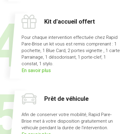
l'offre
pas
d'avance
Kit d'accueil offert
de
frais
Pour chaque intervention effectuée chez Rapid
Pare-Brise un kit vous est remis comprenant : 1
pochette, 1 Blue Card, 2 portes vignette , 1 carte
Parrainage, 1 désodorisant, 1 porte-clef, 1
constat, 1 stylo.
sur
En savoir plus
l'offre
kit
d'accueil
Prêt de véhicule
offert
Afin de conserver votre mobilité, Rapid Pare-
Brise met à votre disposition gratuitement un
véhicule pendant la durée de l'intervention.