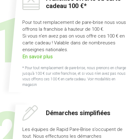
cadeau 100 €*
Pour tout remplacement de pare-brise nous vous
offrons la franchise à hauteur de 100 €.
Si vous n'en avez pas on vous offre ces 100 € en
carte cadeau ! Valable dans de nombreuses
enseignes nationales.
sur
En savoir plus
l'offre
* Pour tout remplacement de pare-brise, nous prenons en charge
franchise
jusqu’à 100 € sur votre franchise, et si vous n’en avez pas nous
offerte
vous offrons ces 100 € en carte cadeau. Voir modalités en
magasin
ou
carte
cadeau
100
Démarches simplifiées
€
Les équipes de Rapid Pare-Brise s’occupent de
tout. Nous effectuons les démarches